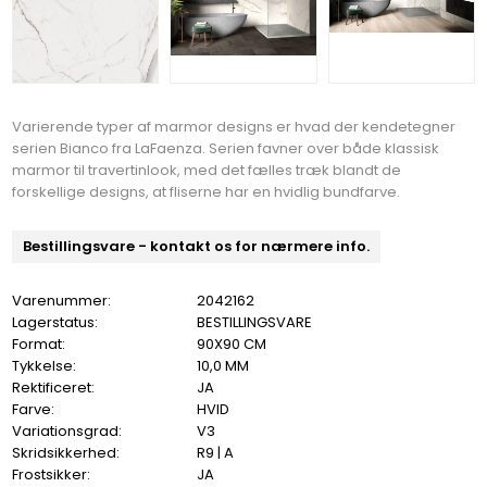
Varierende typer af marmor designs er hvad der kendetegner
serien Bianco fra LaFaenza. Serien favner over både klassisk
marmor til travertinlook, med det fælles træk blandt de
forskellige designs, at fliserne har en hvidlig bundfarve.
Bestillingsvare - kontakt os for nærmere info.
Varenummer:
2042162
Lagerstatus:
BESTILLINGSVARE
Format:
90X90 CM
Tykkelse:
10,0 MM
Rektificeret:
JA
Farve:
HVID
Variationsgrad:
V3
Skridsikkerhed:
R9 | A
Frostsikker:
JA