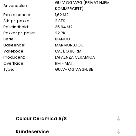
GULV OG VÆG (PRIVAT HJEM,
Anvendelse:
KOMMERCIELT)
Pakkeindhold:
1,62 M2
Stk. pr. pakke:
2 STK.
Palleindhold:
35,64 M2
Pakker pr. palle:
22 PK.
Serie:
BIANCO
Udseende:
MARMORLOOK
Varekode:
CAL BO 90 RM
Producent:
LAFAENZA CERAMICA
Overflade:
RM - MAT
Type:
GULV- OG VÆGFLISE
Colour Ceramica A/S
Kundeservice