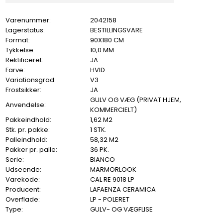
Varenummer:
2042158
Lagerstatus:
BESTILLINGSVARE
Format:
90X180 CM
Tykkelse:
10,0 MM
Rektificeret:
JA
Farve:
HVID
Variationsgrad:
V3
Frostsikker:
JA
GULV OG VÆG (PRIVAT HJEM,
Anvendelse:
KOMMERCIELT)
Pakkeindhold:
1,62 M2
Stk. pr. pakke:
1 STK.
Palleindhold:
58,32 M2
Pakker pr. palle:
36 PK.
Serie:
BIANCO
Udseende:
MARMORLOOK
Varekode:
CAL RE 9018 LP
Producent:
LAFAENZA CERAMICA
Overflade:
LP - POLERET
Type:
GULV- OG VÆGFLISE