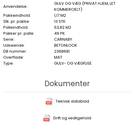
GULV OG VÆG (PRIVAT HJEM, LET
Anvendelse:
KOMMERCIELT)
Pakkeindhold:
1,17 M2
Stk. pr. pakke:
13 STK.
Palleindhold:
53,82 M2
Pakker pr. palle:
46 PK.
Serie:
CARNABY
Udseende:
BETONLOOK
DB nummer:
2368681
Overflade:
MAT
Type:
GULV- OG VÆGFLISE
Dokumenter
Teknisk datablad
Drift og vedligehold