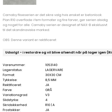
Carnaby fliseserien er det sikre valg hvis ønsket er betonlook.
Plan R10 overflade i fem formater og fire farver, gør serien alsidig
og noget for alle. Carnaby serien er designet af NAX-B eksklusivt
til det skandinaviske marked.
OBS: Denne variant er rektificeret
Udsolgt - i restordre og vil blive afsendt når på lager igen (R
Varenummer:
1053140
Lagerstatus:
LAGERVARE
Format:
30X30 CM
Tykkelse:
8,5 MM
Rektificeret:
JA
Farve:
GRÅ
Variationsgrad:
V3
Slidstyrke:
4
Skridsikkerhed:
R10 | A
Frostsikker:
JA