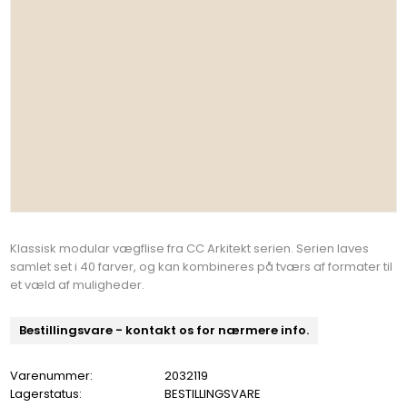
Klassisk modular vægflise fra CC Arkitekt serien. Serien laves
samlet set i 40 farver, og kan kombineres på tværs af formater til
et væld af muligheder.
Bestillingsvare - kontakt os for nærmere info.
Varenummer:
2032119
Lagerstatus:
BESTILLINGSVARE