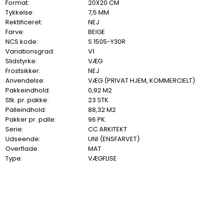
Format:
20X20 CM
Tykkelse:
7,5 MM
Rektificeret:
NEJ
Farve:
BEIGE
NCS kode:
S 1505-Y30R
Variationsgrad:
V1
Slidstyrke:
VÆG
Frostsikker:
NEJ
Anvendelse:
VÆG (PRIVAT HJEM, KOMMERCIELT)
Pakkeindhold:
0,92 M2
Stk. pr. pakke:
23 STK.
Palleindhold:
88,32 M2
Pakker pr. palle:
96 PK.
Serie:
CC ARKITEKT
Udseende:
UNI (ENSFARVET)
Overflade:
MAT
Type:
VÆGFLISE