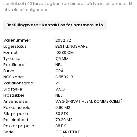
samlet set i 40 farver, og kan kombineres på tværs af formater til
et væld af muligheder.
Bestillingsvare - kontakt os for nærmere info.
Varenummer:
2032172
Lagerstatus:
BESTILLINGSVARE
Format:
10X30 CM
Tykkelse:
7,5 MM
Rektificeret:
NEJ
Farve:
GRÅ
NCS kode:
S 5502-R
Variationsgrad:
V1
Slidstyrke:
VÆG
Frostsikker:
NEJ
Anvendelse:
VÆG (PRIVAT HJEM, KOMMERCIELT)
Pakkeindhold:
0,90 M2
Stk. pr. pakke:
30 STK.
Palleindhold:
79,20 M2
Pakker pr. palle:
88 PK.
Serie:
CC ARKITEKT