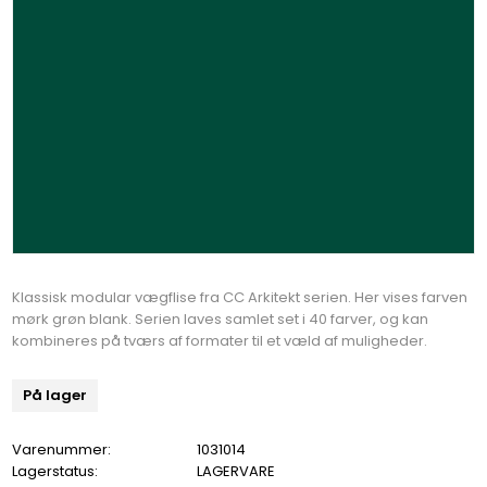
Klassisk modular vægflise fra CC Arkitekt serien. Her vises farven
mørk grøn blank. Serien laves samlet set i 40 farver, og kan
kombineres på tværs af formater til et væld af muligheder.
På lager
Varenummer:
1031014
Lagerstatus:
LAGERVARE