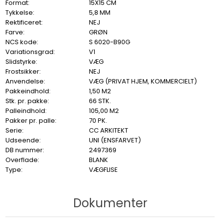
Format:
15X15 CM
Tykkelse:
5,8 MM
Rektificeret:
NEJ
Farve:
GRØN
NCS kode:
S 6020-B90G
Variationsgrad:
V1
Slidstyrke:
VÆG
Frostsikker:
NEJ
Anvendelse:
VÆG (PRIVAT HJEM, KOMMERCIELT)
Pakkeindhold:
1,50 M2
Stk. pr. pakke:
66 STK.
Palleindhold:
105,00 M2
Pakker pr. palle:
70 PK.
Serie:
CC ARKITEKT
Udseende:
UNI (ENSFARVET)
DB nummer:
2497369
Overflade:
BLANK
Type:
VÆGFLISE
Dokumenter