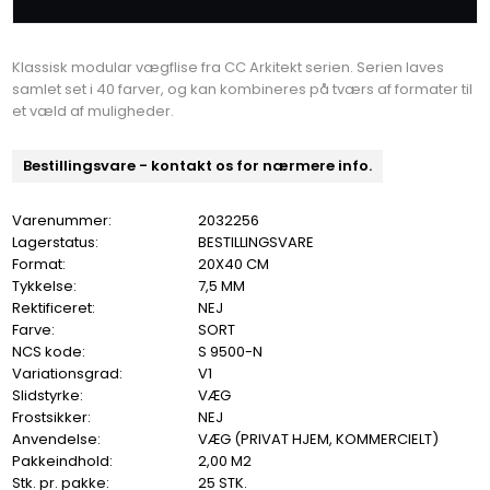
Klassisk modular vægflise fra CC Arkitekt serien. Serien laves
samlet set i 40 farver, og kan kombineres på tværs af formater til
et væld af muligheder.
Bestillingsvare - kontakt os for nærmere info.
Varenummer:
2032256
Lagerstatus:
BESTILLINGSVARE
Format:
20X40 CM
Tykkelse:
7,5 MM
Rektificeret:
NEJ
Farve:
SORT
NCS kode:
S 9500-N
Variationsgrad:
V1
Slidstyrke:
VÆG
Frostsikker:
NEJ
Anvendelse:
VÆG (PRIVAT HJEM, KOMMERCIELT)
Pakkeindhold:
2,00 M2
Stk. pr. pakke:
25 STK.