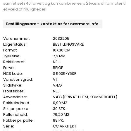
samlet set i 40 farver, og kan kombineres på tværs af formater til
et væld af muligheder.
Bestillingsvare - kontakt os for nærmere info.
Varenummer:
2032205
Lagerstatus:
BESTILLINGSVARE
Format:
10X30 CM
Tykkelse:
7,5 MM
Rektificeret:
NEJ
Farve:
BEIGE
NCS kode:
S 5005-Y50R
Variationsgrad:
V1
Slidstyrke:
VÆG
Frostsikker:
NEJ
Anvendelse:
VÆG (PRIVAT HJEM, KOMMERCIELT)
Pakkeindhold:
0,90 M2
Stk. pr. pakke:
30 STK.
Palleindhold:
79,20 M2
Pakker pr. palle:
88 PK.
Serie:
CC ARKITEKT