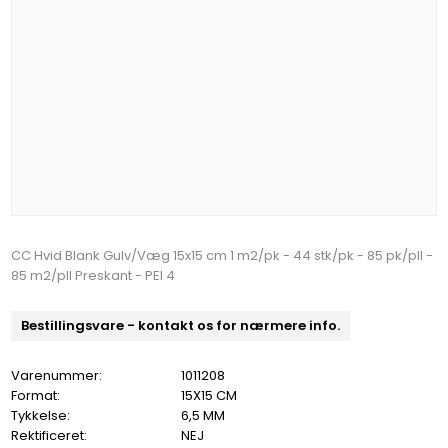
CC Hvid Blank Gulv/Væg 15x15 cm 1 m2/pk - 44 stk/pk - 85 pk/pll -
85 m2/pll Preskant - PEI 4
Bestillingsvare - kontakt os for nærmere info.
Varenummer:
1011208
Format:
15X15 CM
Tykkelse:
6,5 MM
Rektificeret:
NEJ