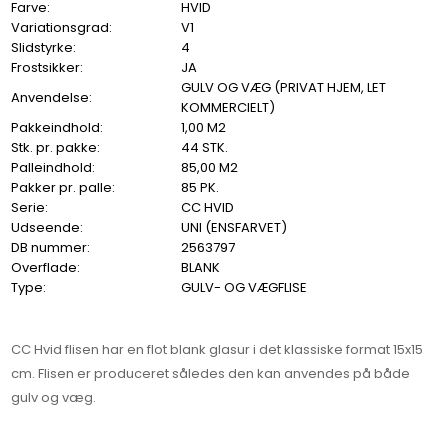
Farve:
HVID
Variationsgrad:
V1
Slidstyrke:
4
Frostsikker:
JA
GULV OG VÆG (PRIVAT HJEM, LET
Anvendelse:
KOMMERCIELT)
Pakkeindhold:
1,00 M2
Stk. pr. pakke:
44 STK.
Palleindhold:
85,00 M2
Pakker pr. palle:
85 PK.
Serie:
CC HVID
Udseende:
UNI (ENSFARVET)
DB nummer:
2563797
Overflade:
BLANK
Type:
GULV- OG VÆGFLISE
CC Hvid flisen har en flot blank glasur i det klassiske format 15x15
cm. Flisen er produceret således den kan anvendes på både
gulv og væg.