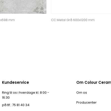
98x598 mm
CC Metal Grå 600x1200 mm
Kundeservice
Om Colour Cera
Ring til os i hverdage kl. 8:00 -
Om os
16:30
Producenter
på tlf.: 75 81 40 34