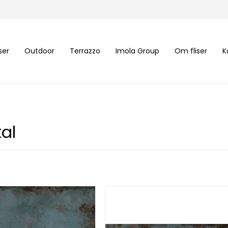
iser
Outdoor
Terrazzo
Imola Group
Om fliser
K
al