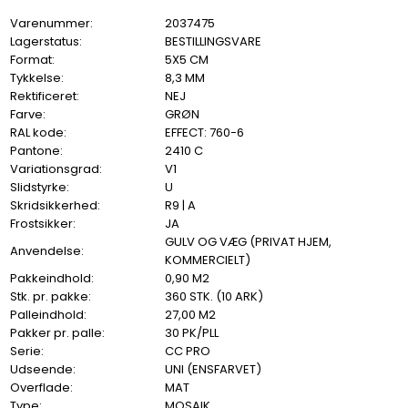
Varenummer:
2037475
Lagerstatus:
BESTILLINGSVARE
Format:
5X5 CM
Tykkelse:
8,3 MM
Rektificeret:
NEJ
Farve:
GRØN
RAL kode:
EFFECT: 760-6
Pantone:
2410 C
Variationsgrad:
V1
Slidstyrke:
U
Skridsikkerhed:
R9 | A
Frostsikker:
JA
GULV OG VÆG (PRIVAT HJEM,
Anvendelse:
KOMMERCIELT)
Pakkeindhold:
0,90 M2
Stk. pr. pakke:
360 STK. (10 ARK)
Palleindhold:
27,00 M2
Pakker pr. palle:
30 PK/PLL
Serie:
CC PRO
Udseende:
UNI (ENSFARVET)
Overflade:
MAT
Type:
MOSAIK