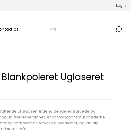
Login
ontakt os
 Blankpoleret Uglaseret
mfattende af slagsen. Indeholdende ensfarvede og
et og uglaseret versioner, er kombinationsmulighederne
e mange spændende farver og overflader, og lad dig
 stort som småt.