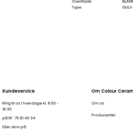
Overflade:
BLAN
Type:
GULV
Kundeservice
Om Colour Cera
Ring til os i hverdage kl. 8:00 -
Om os
16:30
Producenter
på tlf.: 75 81 40 34
Eller skriv på