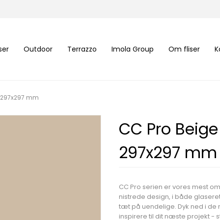
iser
Outdoor
Terrazzo
Imola Group
Om fliser
K
et 297x297 mm
CC Pro Beige
297x297 mm
CC Pro serien er vores mest o
nistrede design, i både glaser
tæt på uendelige. Dyk ned i d
inspirere til dit næste projekt -