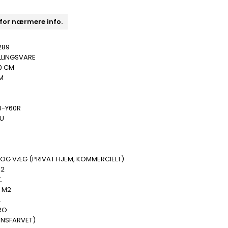
 for nærmere info.
289
LLINGSVARE
0 CM
M
0-Y60R
 U
 OG VÆG (PRIVAT HJEM, KOMMERCIELT)
M2
.
4 M2
.
RO
ENSFARVET)