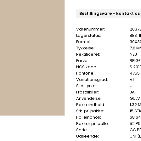
Bestillingsvare - kontakt os
Varenummer:
2037
Lagerstatus:
BESTI
Format:
30X3
Tykkelse:
7,6 M
Rektificeret:
NEJ
Farve:
BEIGE
NCS kode:
S 201
Pantone:
4755
Variationsgrad:
V1
Slidstyrke:
U
Frostsikker:
JA
Anvendelse:
GULV
Pakkeindhold:
1,32 
Stk. pr. pakke:
15 STK
Palleindhold:
68,6
Pakker pr. palle:
52 PK
Serie:
CC P
Udseende:
UNI (