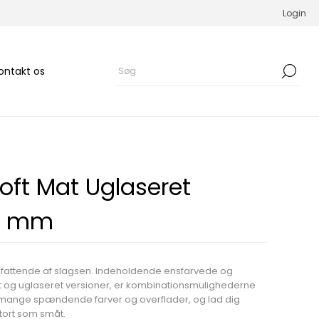
Login
ontakt os
oft Mat Uglaseret
47 mm
mfattende af slagsen. Indeholdende ensfarvede og
et og uglaseret versioner, er kombinationsmulighederne
e mange spændende farver og overflader, og lad dig
 stort som småt.