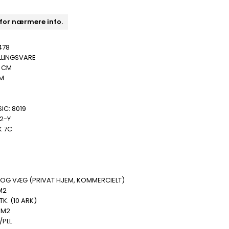
 for nærmere info.
478
LLINGSVARE
5 CM
MM
IC: 8019
2-Y
K 7C
 OG VÆG (PRIVAT HJEM, KOMMERCIELT)
M2
TK. (10 ARK)
 M2
/PLL