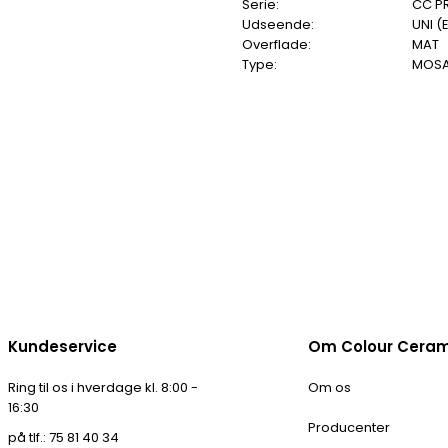
Serie:
CC P
Udseende:
UNI (
Overflade:
MAT
Type:
MOSA
Kundeservice
Om Colour Cera
Ring til os i hverdage kl. 8:00 -
Om os
16:30
Producenter
på tlf.: 75 81 40 34