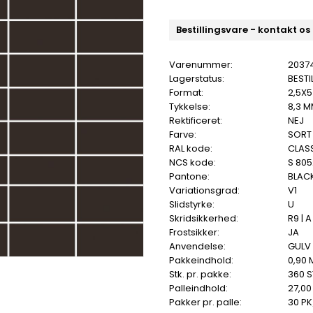
Bestillingsvare - kontakt os
Varenummer:
2037
Lagerstatus:
BESTI
Format:
2,5X
Tykkelse:
8,3 
Rektificeret:
NEJ
Farve:
SORT
RAL kode:
CLASS
NCS kode:
S 805
Pantone:
BLAC
Variationsgrad:
V1
Slidstyrke:
U
Skridsikkerhed:
R9 | A
Frostsikker:
JA
Anvendelse:
GULV
Pakkeindhold:
0,90 
Stk. pr. pakke:
360 S
Palleindhold:
27,00
Pakker pr. palle:
30 PK