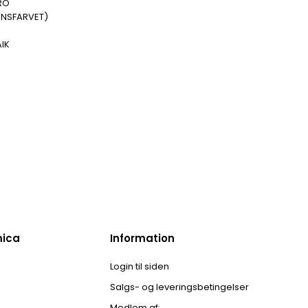
RO
ENSFARVET)
IK
mica
Information
Login til siden
Salgs- og leveringsbetingelser
Medlem af: