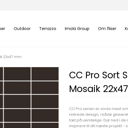
iser
Outdoor
Terrazzo
Imola Group
Om fliser
K
aik 22x47 mm
CC Pro Sort S
Mosaik 22x
CC Pro serien er vores mest o
nistrede design, i både glaser
tæt på uendelige. Dyk ned i d
inspirere til dit næste projekt -