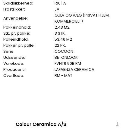
Skridsikkerhed:
R10 | A
Frostsikker:
JA
GULV OG VÆG (PRIVAT HJEM,
Anvendelse:
KOMMERCIELT)
Pakkeindhold:
2,43 M2
Stk. pr. pakke:
3 STK.
Palleindhold:
53,46 M2
Pakker pr. palle:
22 PK.
Serie:
COCOON
Udseende:
BETONLOOK
Varekode:
FVNT6 90B RM
Producent:
LAFAENZA CERAMICA
Overflade:
RM - MAT
Colour Ceramica A/S