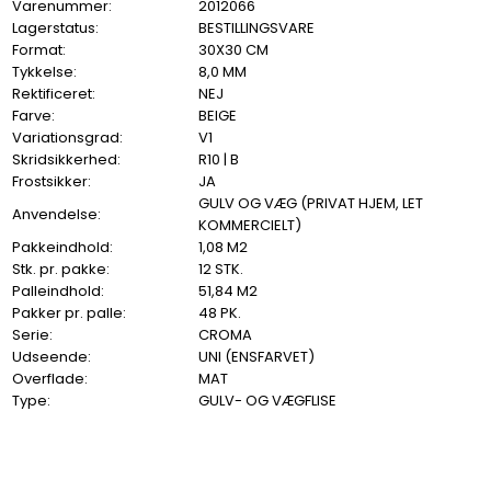
Varenummer:
2012066
Lagerstatus:
BESTILLINGSVARE
Format:
30X30 CM
Tykkelse:
8,0 MM
Rektificeret:
NEJ
Farve:
BEIGE
Variationsgrad:
V1
Skridsikkerhed:
R10 | B
Frostsikker:
JA
GULV OG VÆG (PRIVAT HJEM, LET
Anvendelse:
KOMMERCIELT)
Pakkeindhold:
1,08 M2
Stk. pr. pakke:
12 STK.
Palleindhold:
51,84 M2
Pakker pr. palle:
48 PK.
Serie:
CROMA
Udseende:
UNI (ENSFARVET)
Overflade:
MAT
Type:
GULV- OG VÆGFLISE