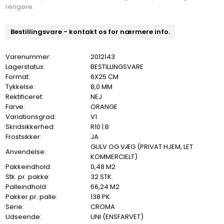
rengøre.
Bestillingsvare - kontakt os for nærmere info.
Varenummer:
2012143
Lagerstatus:
BESTILLINGSVARE
Format:
6X25 CM
Tykkelse:
8,0 MM
Rektificeret:
NEJ
Farve:
ORANGE
Variationsgrad:
V1
Skridsikkerhed:
R10 | B
Frostsikker:
JA
GULV OG VÆG (PRIVAT HJEM, LET
Anvendelse:
KOMMERCIELT)
Pakkeindhold:
0,48 M2
Stk. pr. pakke:
32 STK.
Palleindhold:
66,24 M2
Pakker pr. palle:
138 PK.
Serie:
CROMA
Udseende:
UNI (ENSFARVET)