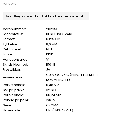
rengøre.
Bestillingsvare - kontakt os for nærmere info.
Varenummer:
2012153
Lagerstatus:
BESTILLINGSVARE
Format:
6X25 CM
Tykkelse:
8,0 MM
Rektificeret:
NEJ
Farve:
PINK
Variationsgrad:
V1
Skridsikkerhed:
R10 | B
Frostsikker:
JA
GULV OG VÆG (PRIVAT HJEM, LET
Anvendelse:
KOMMERCIELT)
Pakkeindhold:
0,48 M2
Stk. pr. pakke:
32 STK.
Palleindhold:
66,24 M2
Pakker pr. palle:
138 PK.
Serie:
CROMA
Udseende:
UNI (ENSFARVET)