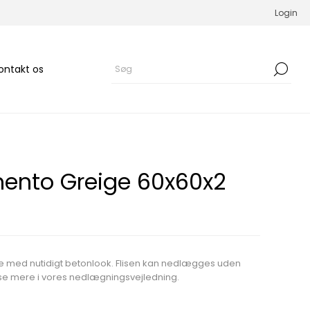
Login
ontakt os
ento Greige 60x60x2
e med nutidigt betonlook. Flisen kan nedlægges uden
 se mere i vores nedlægningsvejledning.