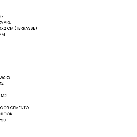
57
RVARE
0X2 CM (TERRASSE)
 MM
DØRS
M2
.
4 M2
.
OOR CEMENTO
NLOOK
758