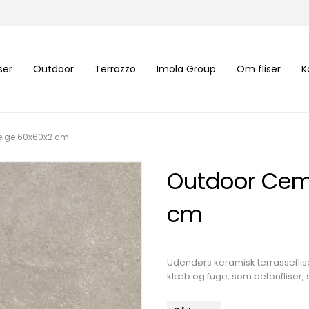
iser
Outdoor
Terrazzo
Imola Group
Om fliser
K
eige 60x60x2 cm
Outdoor Cem
cm
Udendørs keramisk terrasseflis
klæb og fuge, som betonfliser,