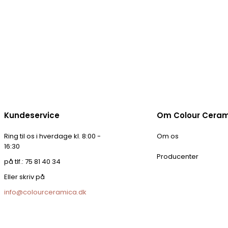
Kundeservice
Om Colour Cera
Ring til os i hverdage kl. 8:00 -
Om os
16:30
Producenter
på tlf.: 75 81 40 34
Eller skriv på
info@colourceramica.dk