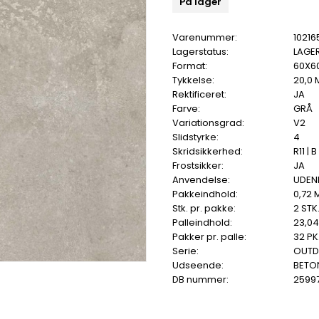
På lager
Varenummer:
10216
Lagerstatus:
LAGE
Format:
60X6
Tykkelse:
20,0
Rektificeret:
JA
Farve:
GRÅ
Variationsgrad:
V2
Slidstyrke:
4
Skridsikkerhed:
R11 | B
Frostsikker:
JA
Anvendelse:
UDEN
Pakkeindhold:
0,72 
Stk. pr. pakke:
2 STK
Palleindhold:
23,0
Pakker pr. palle:
32 PK
Serie:
OUTD
Udseende:
BETO
DB nummer:
2599