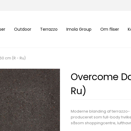
iser
Outdoor
Terrazzo
Imola Group
Om fliser
K
60 cm (R - Ru)
Overcome Da
Ru)
Moderne blanding af terrazzo- 
produceret som full-body hvilke
såsom shoppingcentre, lufthav