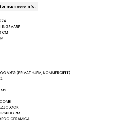
 for nærmere info.
274
LLINGSVARE
0 CM
MM
 OG VÆG (PRIVAT HJEM, KOMMERCIELT)
M2
.
6 M2
.
RCOME
AZZOLOOK
 R60DG RM
ARDO CERAMICA
U