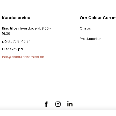
Kundeservice
Om Colour Cera
Ring til os i hverdage kl. 8:00 -
Om os
16:30
Producenter
på tlf.: 75 81 40 34
Eller skriv på
info@colourceramica.dk