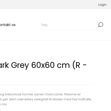
Login
ontakt os
rk Grey 60x60 cm (R -
og betonlook former serien Overcome. Fliserne er
t gør dem særdeles velegnet til steder med høj fodtrafik,
n mv.