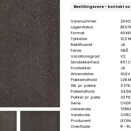
Bestillingsvare - kontakt os
Varenummer:
2043
Lagerstatus:
BESTI
Format:
60X6
Tykkelse:
10,5 
Rektificeret:
JA
Farve:
GRÅ
Variationsgrad:
V2
Skridsikkerhed:
R11 | C
Frostsikker:
JA
Anvendelse:
GULV
Pakkeindhold:
1,08 
Stk. pr. pakke:
3 STK
Palleindhold:
34,5
Pakker pr. palle:
32 PK
Serie:
OVE
Udseende:
TERR
Varekode:
OVRC
Producent:
LEON
Overflade:
R - R