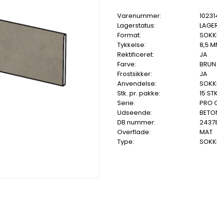
Varenummer:
10231
Lagerstatus:
LAGE
Format:
SOKKE
Tykkelse:
8,5 
Rektificeret:
JA
Farve:
BRUN
Frostsikker:
JA
Anvendelse:
SOKKE
Stk. pr. pakke:
15 STK
Serie:
PRO 
Udseende:
BETO
DB nummer:
2437
Overflade:
MAT
Type:
SOKKE