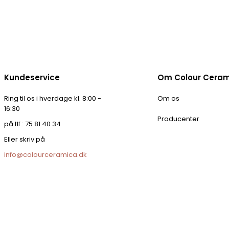
Kundeservice
Om Colour Cera
Ring til os i hverdage kl. 8:00 -
Om os
16:30
Producenter
på tlf.: 75 81 40 34
Eller skriv på
info@colourceramica.dk