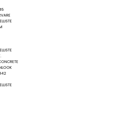
45
RVARE
LLISTE
MM
LLISTE
.
CONCRETE
NLOOK
842
LLISTE