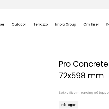
iser
Outdoor
Terrazzo
Imola Group
Om fliser
K
Pro Concrete
72x598 mm
Sokkelflise m. runding på toppen
På lager