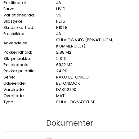
Rektificeret:
JA
Farve:
HVID
Variationsgrad:
V3
Slidstyrke:
PEI 5
Skridsikkerhed:
R10 | B
Frostsikker:
JA
GULV OG VÆG (PRIVAT HJEM,
Anvendelse:
KOMMERCIELT)
Pakkeindhold:
2,88 M2
Stk. pr. pakke:
2 STK.
Palleindhold:
69,12 M2
Pakker pr. palle:
24 PK.
Serie:
RAKO BETONICO
Udseende:
BETONLOOK
Varekode:
DAK92790
Overflade:
MAT
Type:
GULV- OG VÆGFLISE
Dokumenter