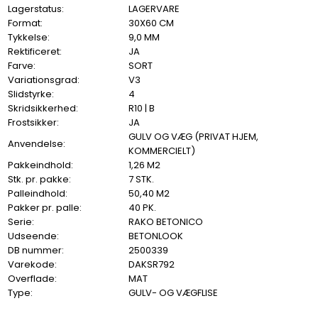
Lagerstatus:
LAGERVARE
Format:
30X60 CM
Tykkelse:
9,0 MM
Rektificeret:
JA
Farve:
SORT
Variationsgrad:
V3
Slidstyrke:
4
Skridsikkerhed:
R10 | B
Frostsikker:
JA
GULV OG VÆG (PRIVAT HJEM,
Anvendelse:
KOMMERCIELT)
Pakkeindhold:
1,26 M2
Stk. pr. pakke:
7 STK.
Palleindhold:
50,40 M2
Pakker pr. palle:
40 PK.
Serie:
RAKO BETONICO
Udseende:
BETONLOOK
DB nummer:
2500339
Varekode:
DAKSR792
Overflade:
MAT
Type:
GULV- OG VÆGFLISE