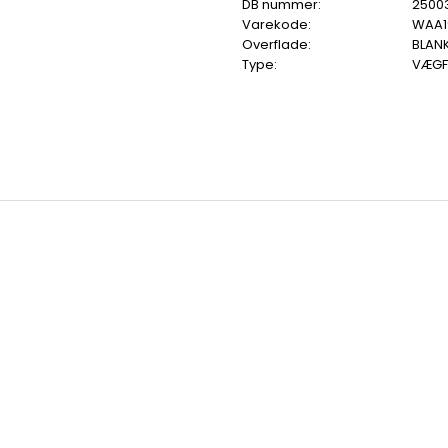
DB nummer:
2500
Varekode:
WAA1
Overflade:
BLAN
Type:
VÆGF