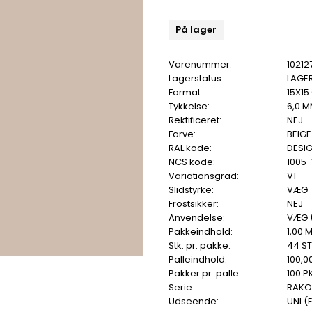
På lager
Varenummer:
10212
Lagerstatus:
LAGE
Format:
15X15
Tykkelse:
6,0 
Rektificeret:
NEJ
Farve:
BEIGE
RAL kode:
DESIG
NCS kode:
1005
Variationsgrad:
V1
Slidstyrke:
VÆG
Frostsikker:
NEJ
Anvendelse:
VÆG 
Pakkeindhold:
1,00 
Stk. pr. pakke:
44 ST
Palleindhold:
100,0
Pakker pr. palle:
100 PK
Serie:
RAKO
Udseende:
UNI (