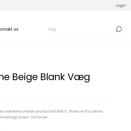
Login
ontakt os
ne Beige Blank Væg
den hæderkronede producent RAKO. Flisen er fra deres
menlagt laves i 24 farver.
.