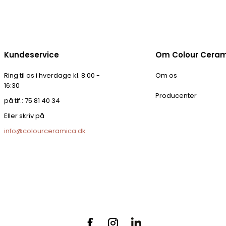
Kundeservice
Om Colour Cera
Ring til os i hverdage kl. 8:00 -
Om os
16:30
Producenter
på tlf.: 75 81 40 34
Eller skriv på
info@colourceramica.dk