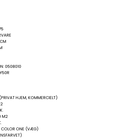
75
RVARE
 CM
MM
N: 0508010
-Y50R
(PRIVAT HJEM, KOMMERCIELT)
M2
K.
0 M2
.
 COLOR ONE (VÆG)
ENSFARVET)