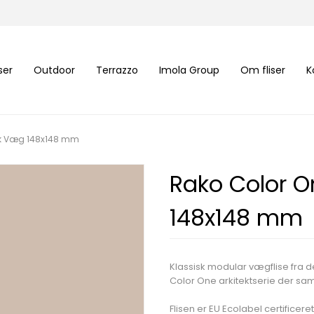
iser
Outdoor
Terrazzo
Imola Group
Om fliser
K
nk Væg 148x148 mm
Rako Color O
148x148 mm
Klassisk modular vægflise fra 
Color One arkitektserie der sam
Flisen er EU Ecolabel certificeret