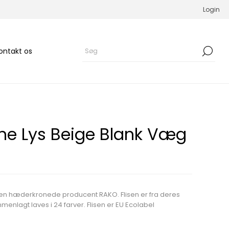
Login
ontakt os
ne Lys Beige Blank Væg
den hæderkronede producent RAKO. Flisen er fra deres
enlagt laves i 24 farver. Flisen er EU Ecolabel