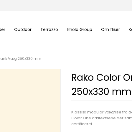
iser
Outdoor
Terrazzo
Imola Group
Om fliser
K
 Blank Væg 250x330 mm
Rako Color O
250x330 mm
Klassisk modular vægflise fra 
Color One arkitektserie der samm
certificeret.