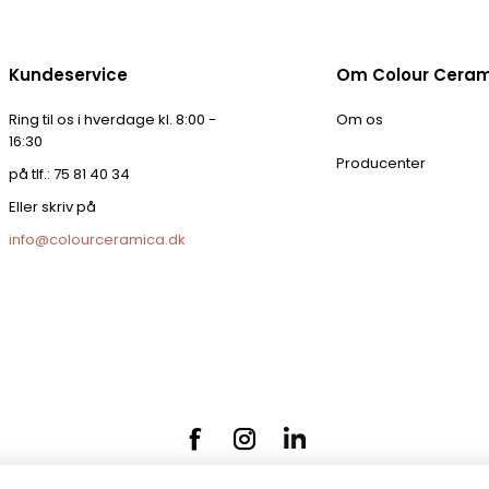
Kundeservice
Om Colour Cera
Ring til os i hverdage kl. 8:00 -
Om os
16:30
Producenter
på tlf.: 75 81 40 34
Eller skriv på
info@colourceramica.dk