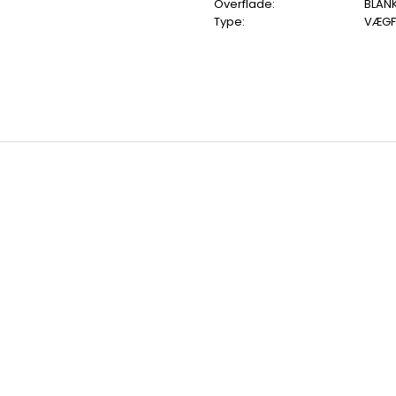
Overflade:
BLAN
Type:
VÆGF