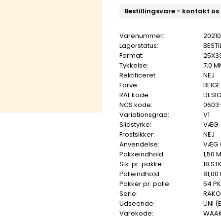
Bestillingsvare - kontakt os
Varenummer:
2021
Lagerstatus:
BESTI
Format:
25X3
Tykkelse:
7,0 M
Rektificeret:
NEJ
Farve:
BEIGE
RAL kode:
DESIG
NCS kode:
0603
Variationsgrad:
V1
Slidstyrke:
VÆG
Frostsikker:
NEJ
Anvendelse:
VÆG 
Pakkeindhold:
1,50 
Stk. pr. pakke:
18 STK
Palleindhold:
81,00
Pakker pr. palle:
54 PK
Serie:
RAKO
Udseende:
UNI (
Varekode:
WAAK