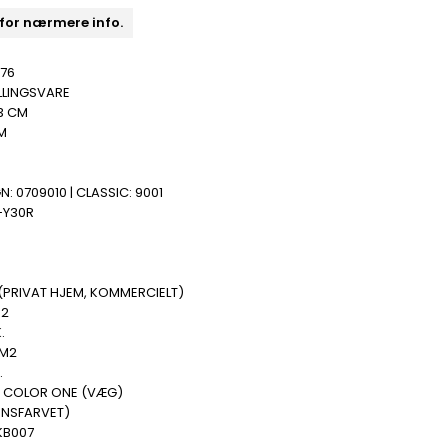
 for nærmere info.
076
LLINGSVARE
3 CM
M
N: 0709010 | CLASSIC: 9001
-Y30R
(PRIVAT HJEM, KOMMERCIELT)
M2
.
 M2
.
 COLOR ONE (VÆG)
ENSFARVET)
B007