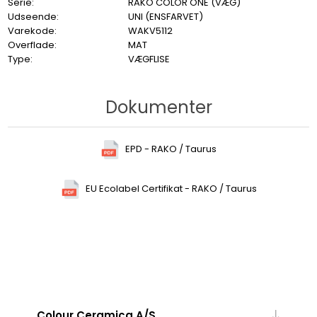
Serie:
RAKO COLOR ONE (VÆG)
Udseende:
UNI (ENSFARVET)
Varekode:
WAKV5112
Overflade:
MAT
Type:
VÆGFLISE
Dokumenter
EPD - RAKO / Taurus
EU Ecolabel Certifikat - RAKO / Taurus
Colour Ceramica A/S