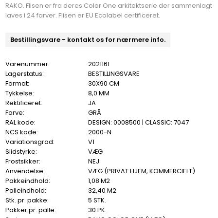
RAKO. Flisen er fra deres Color One arkitektserie der sammenlagt
laves i 24 farver. Flisen er EU Ecolabel certificeret.
Bestillingsvare - kontakt os for nærmere info.
Varenummer:
2021161
Lagerstatus:
BESTILLINGSVARE
Format:
30X90 CM
Tykkelse:
8,0 MM
Rektificeret:
JA
Farve:
GRÅ
RAL kode:
DESIGN: 0008500 | CLASSIC: 7047
NCS kode:
2000-N
Variationsgrad:
V1
Slidstyrke:
VÆG
Frostsikker:
NEJ
Anvendelse:
VÆG (PRIVAT HJEM, KOMMERCIELT)
Pakkeindhold:
1,08 M2
Palleindhold:
32,40 M2
Stk. pr. pakke:
5 STK.
Pakker pr. palle:
30 PK.