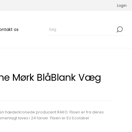
Login
ontakt os
ne Mørk BlåBlank Væg
den hæderkronede producent RAKO. Flisen er fra deres
enlagt laves i 24 farver. Flisen er EU Ecolabel