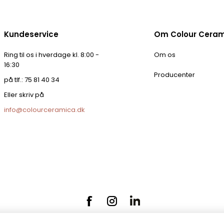
Kundeservice
Om Colour Cera
Ring til os i hverdage kl. 8:00 -
Om os
16:30
Producenter
på tlf.: 75 81 40 34
Eller skriv på
info@colourceramica.dk