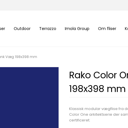
iser
Outdoor
Terrazzo
Imola Group
Om fliser
K
lank Væg 198x398 mm
Rako Color O
198x398 mm
Klassisk modular vægflise fra 
Color One arkitektserie der samm
certificeret.