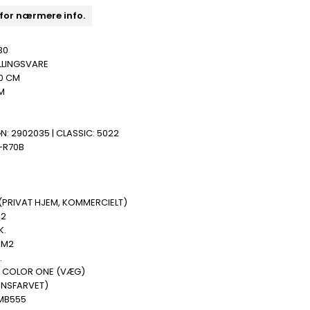
 for nærmere info.
30
LLINGSVARE
0 CM
M
N: 2902035 | CLASSIC: 5022
-R70B
(PRIVAT HJEM, KOMMERCIELT)
M2
K.
 M2
.
 COLOR ONE (VÆG)
ENSFARVET)
MB555