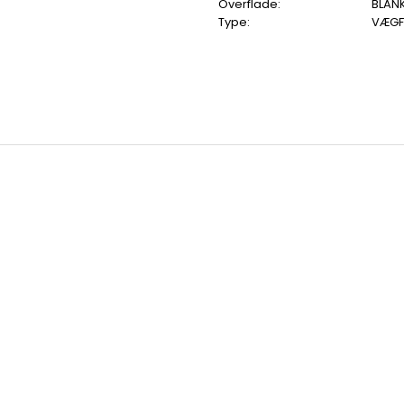
Overflade:
BLAN
Type:
VÆGF