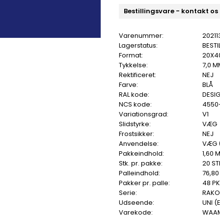
Bestillingsvare - kontakt os
Varenummer:
20211
Lagerstatus:
BESTI
Format:
20X4
Tykkelse:
7,0 M
Rektificeret:
NEJ
Farve:
BLÅ
RAL kode:
DESIG
NCS kode:
4550
Variationsgrad:
V1
Slidstyrke:
VÆG
Frostsikker:
NEJ
Anvendelse:
VÆG 
Pakkeindhold:
1,60 
Stk. pr. pakke:
20 ST
Palleindhold:
76,80
Pakker pr. palle:
48 PK
Serie:
RAKO
Udseende:
UNI (
Varekode:
WAA