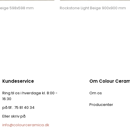
 Beige 598x598 mm
Rockstone Light Beige 900x900 mm
Kundeservice
Om Colour Cera
Ring til os i hverdage kl. 8:00 -
Om os
16:30
Producenter
på tlf.: 75 81 40 34
Eller skriv på
info@colourceramica.dk