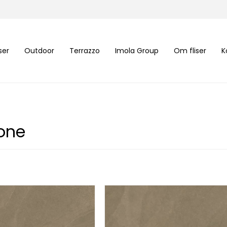
iser
Outdoor
Terrazzo
Imola Group
Om fliser
K
one