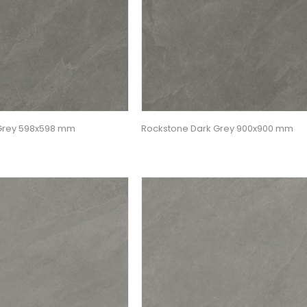
Grey 598x598 mm
Rockstone Dark Grey 900x900 mm