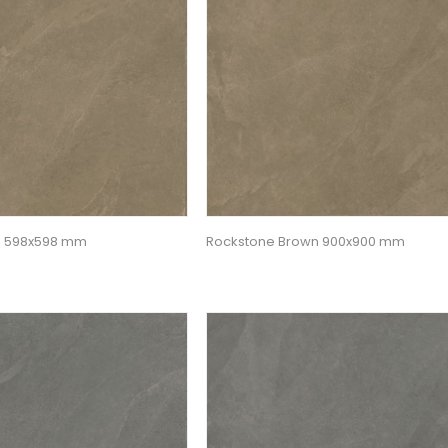
n 598x598 mm
Rockstone Brown 900x900 mm