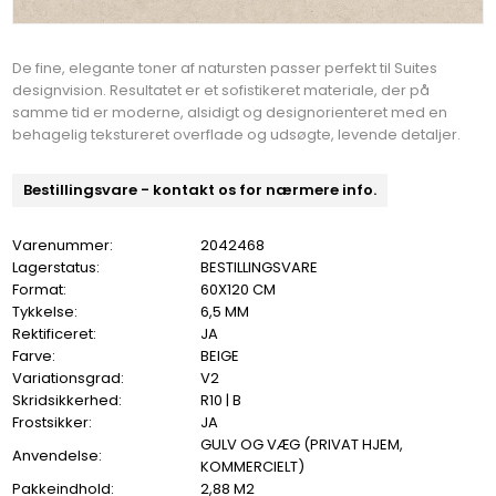
De fine, elegante toner af natursten passer perfekt til Suites
designvision. Resultatet er et sofistikeret materiale, der på
samme tid er moderne, alsidigt og designorienteret med en
behagelig tekstureret overflade og udsøgte, levende detaljer.
Bestillingsvare - kontakt os for nærmere info.
Varenummer:
2042468
Lagerstatus:
BESTILLINGSVARE
Format:
60X120 CM
Tykkelse:
6,5 MM
Rektificeret:
JA
Farve:
BEIGE
Variationsgrad:
V2
Skridsikkerhed:
R10 | B
Frostsikker:
JA
GULV OG VÆG (PRIVAT HJEM,
Anvendelse:
KOMMERCIELT)
Pakkeindhold:
2,88 M2