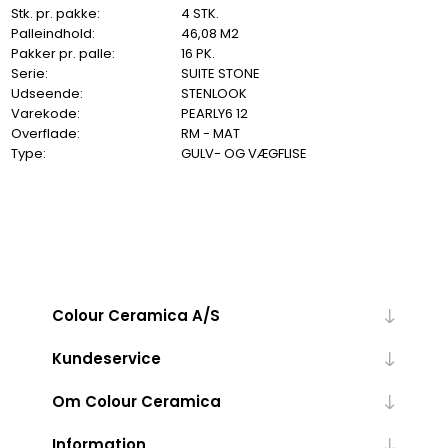
Stk. pr. pakke:
4 STK.
Palleindhold:
46,08 M2
Pakker pr. palle:
16 PK.
Serie:
SUITE STONE
Udseende:
STENLOOK
Varekode:
PEARLY6 12
Overflade:
RM - MAT
Type:
GULV- OG VÆGFLISE
Colour Ceramica A/S
Kundeservice
Om Colour Ceramica
Information