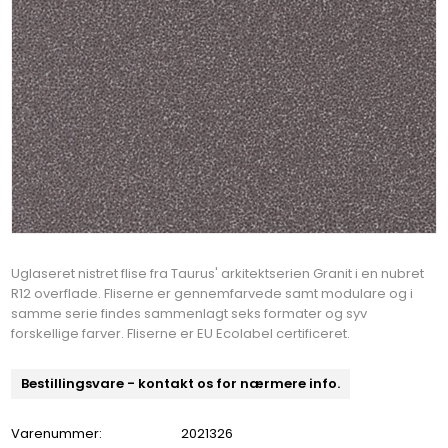
Uglaseret nistret flise fra Taurus' arkitektserien Granit i en nubret
R12 overflade. Fliserne er gennemfarvede samt modulare og i
samme serie findes sammenlagt seks formater og syv
forskellige farver. Fliserne er EU Ecolabel certificeret.
Bestillingsvare - kontakt os for nærmere info.
Varenummer:
2021326