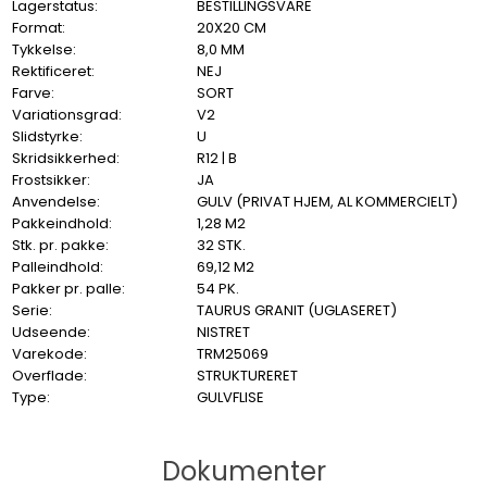
Lagerstatus:
BESTILLINGSVARE
Format:
20X20 CM
Tykkelse:
8,0 MM
Rektificeret:
NEJ
Farve:
SORT
Variationsgrad:
V2
Slidstyrke:
U
Skridsikkerhed:
R12 | B
Frostsikker:
JA
Anvendelse:
GULV (PRIVAT HJEM, AL KOMMERCIELT)
Pakkeindhold:
1,28 M2
Stk. pr. pakke:
32 STK.
Palleindhold:
69,12 M2
Pakker pr. palle:
54 PK.
Serie:
TAURUS GRANIT (UGLASERET)
Udseende:
NISTRET
Varekode:
TRM25069
Overflade:
STRUKTURERET
Type:
GULVFLISE
Dokumenter