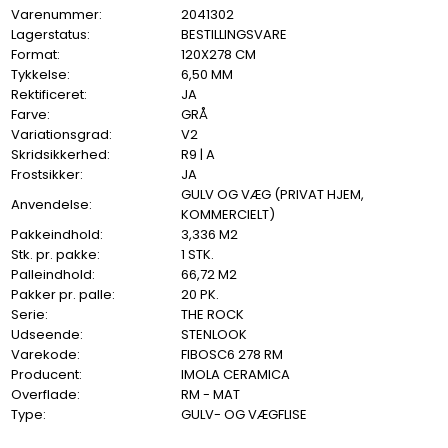
Varenummer:
2041302
Lagerstatus:
BESTILLINGSVARE
Format:
120X278 CM
Tykkelse:
6,50 MM
Rektificeret:
JA
Farve:
GRÅ
Variationsgrad:
V2
Skridsikkerhed:
R9 | A
Frostsikker:
JA
GULV OG VÆG (PRIVAT HJEM,
Anvendelse:
KOMMERCIELT)
Pakkeindhold:
3,336 M2
Stk. pr. pakke:
1 STK.
Palleindhold:
66,72 M2
Pakker pr. palle:
20 PK.
Serie:
THE ROCK
Udseende:
STENLOOK
Varekode:
FIBOSC6 278 RM
Producent:
IMOLA CERAMICA
Overflade:
RM - MAT
Type:
GULV- OG VÆGFLISE