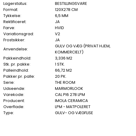
Lagerstatus:
BESTILLINGSVARE
Format:
120X278 CM
Tykkelse:
6,5 MM
Rektificeret:
JA
Farve:
HVID
Variationsgrad:
V2
Frostsikker:
JA
GULV OG VÆG (PRIVAT HJEM,
Anvendelse:
KOMMERCIELT)
Pakkeindhold:
3,336 M2
Stk. pr. pakke:
1 STK.
Palleindhold:
66,72 M2
Pakker pr. palle:
20 PK.
Serie:
THE ROOM
Udseende:
MARMORLOOK
Varekode:
CAL PI6 278 LPM
Producent:
IMOLA CERAMICA
Overflade:
LPM - MATPOLERET
Type:
GULV- OG VÆGFLISE