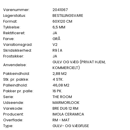
Varenummer:
2041067
Lagerstatus:
BESTILLINGSVARE
Format:
60X120 CM
Tykkelse:
6,5 MM
Rektificeret:
JA
Farve:
GRÅ
Variationsgrad:
V2
Skridsikkerhed:
R9 | A
Frostsikker:
JA
GULV OG VÆG (PRIVAT HJEM,
Anvendelse:
KOMMERCIELT)
Pakkeindhold:
2,88 M2
Stk. pr. pakke:
4 STK.
Palleindhold:
46,08 M2
Pakker pr. palle:
16 PK.
Serie:
THE ROOM
Udseende:
MARMORLOOK
Varekode:
BRE DU6 12 RM
Producent:
IMOLA CERAMICA
Overflade:
RM - MAT
Type:
GULV- OG VÆGFLISE