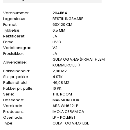
Varenummer:
2041164
Lagerstatus:
BESTILLINGSVARE
Format:
60X120 CM
Tykkelse:
6,5 MM
Rektificeret:
JA
Farve:
HVID
Variationsgrad:
V2
Frostsikker:
JA
GULV OG VÆG (PRIVAT HJEM,
Anvendelse:
KOMMERCIELT)
Pakkeindhold:
2,88 M2
Stk. pr. pakke:
4 STK.
Palleindhold:
46,08 M2
Pakker pr. palle:
16 PK.
Serie:
THE ROOM
Udseende:
MARMORLOOK
Varekode:
ABS WH6 12 LP
Producent:
IMOLA CERAMICA
Overflade:
LP - POLERET
Type:
GULV- OG VÆGFLISE