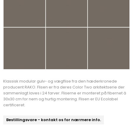
Klassisk modular gulv- og vægflise fra den hæderkronede
producent RAKO. Flisen er fra deres Color Two arkitektserie der
sammenlagt laves i 24 farver. Fliserne er monteret på fibernet á
30x30 cm for nem og hurtig montering. Flisen er EU Ecolabel
certificeret.
Bestillingsvare - kontakt os for nærmere info.