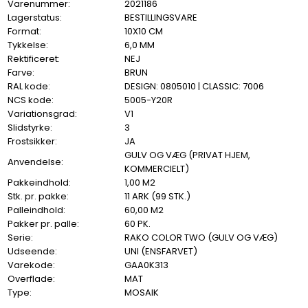
Varenummer:
2021186
Lagerstatus:
BESTILLINGSVARE
Format:
10X10 CM
Tykkelse:
6,0 MM
Rektificeret:
NEJ
Farve:
BRUN
RAL kode:
DESIGN: 0805010 | CLASSIC: 7006
NCS kode:
5005-Y20R
Variationsgrad:
V1
Slidstyrke:
3
Frostsikker:
JA
GULV OG VÆG (PRIVAT HJEM,
Anvendelse:
KOMMERCIELT)
Pakkeindhold:
1,00 M2
Stk. pr. pakke:
11 ARK (99 STK.)
Palleindhold:
60,00 M2
Pakker pr. palle:
60 PK.
Serie:
RAKO COLOR TWO (GULV OG VÆG)
Udseende:
UNI (ENSFARVET)
Varekode:
GAA0K313
Overflade:
MAT
Type:
MOSAIK