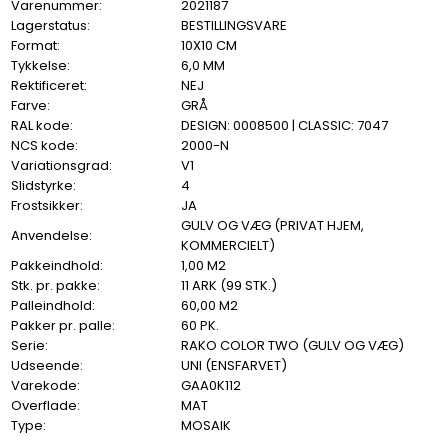
Varenummer:
2021187
Lagerstatus:
BESTILLINGSVARE
Format:
10X10 CM
Tykkelse:
6,0 MM
Rektificeret:
NEJ
Farve:
GRÅ
RAL kode:
DESIGN: 0008500 | CLASSIC: 7047
NCS kode:
2000-N
Variationsgrad:
V1
Slidstyrke:
4
Frostsikker:
JA
GULV OG VÆG (PRIVAT HJEM,
Anvendelse:
KOMMERCIELT)
Pakkeindhold:
1,00 M2
Stk. pr. pakke:
11 ARK (99 STK.)
Palleindhold:
60,00 M2
Pakker pr. palle:
60 PK.
Serie:
RAKO COLOR TWO (GULV OG VÆG)
Udseende:
UNI (ENSFARVET)
Varekode:
GAA0K112
Overflade:
MAT
Type:
MOSAIK